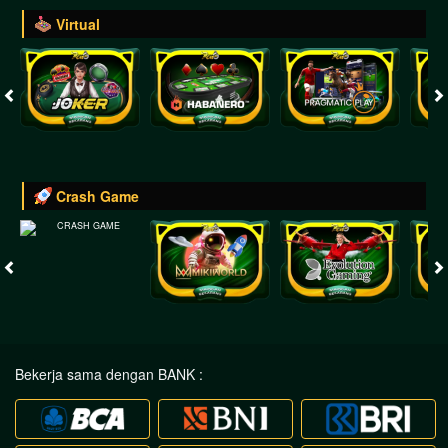
Virtual
Crash Game
Bekerja sama dengan BANK :