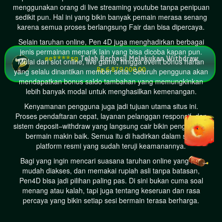
menggunakan orang di live streaming youtube tanpa penipuan
sedikit pun. Hal ini yang bikin banyak pemain merasa senang
karena semua proses berlangsung Fair dan bisa dipercaya.
Selain taruhan online, Pen 4D juga menghadirkan berbagai
jenis permainan menarik lain yang bisa dicoba kapan pun.
Mulai dari slot online, live game, hingga event bonus harian
yang selalu dinantikan member setia. Seluruh pengguna akan
mendapatkan bonus saldo tambahan yang memungkinkan
lebih banyak modal untuk menghasilkan kemenangan.
Kenyamanan pengguna juga jadi tujuan utama situs ini.
Proses pendaftaran cepat, layanan pelanggan responsif, dan
sistem deposit–withdraw yang langsung cair bikin pengalaman
bermain makin baik. Semua itu di hadirkan dalam satu
platform resmi yang sudah teruji keamanannya.
Bagi yang ingin mencari suasana taruhan online yang fair,
mudah diakses, dan memakai rupiah asli tanpa batasan,
Pen4D bisa jadi pilihan paling pas. Di sini bukan cuma soal
menang atau kalah, tapi juga tentang keseruan dan rasa
percaya yang bikin setiap sesi bermain terasa berharga.