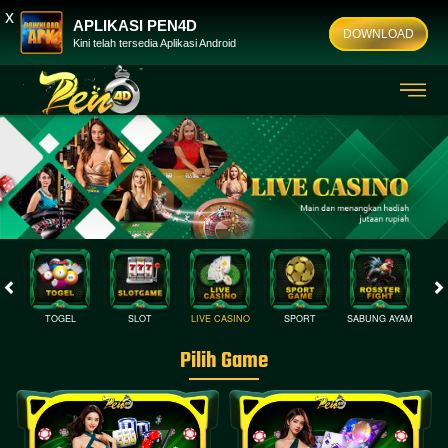
x
APLIKASI PEN4D
DOWNLOAD
Kini telah tersedia Aplikasi Android
TOGEL
SLOT
LIVE CASINO
SPORT
SABUNG AYAM
TEM
Pilih Game