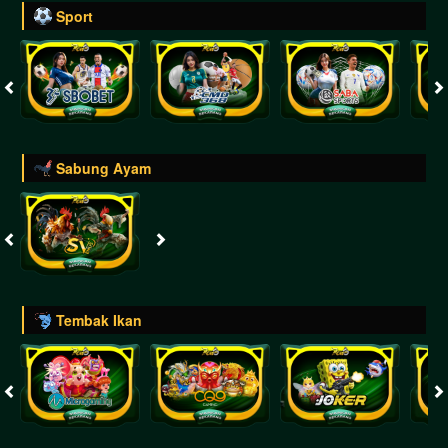
Sport
Sabung Ayam
Tembak Ikan